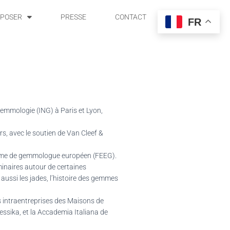
POSER
PRESSE
CONTACT
FR
emmologie (ING) à Paris et Lyon,
ers, avec le soutien de Van Cleef &
plôme de gemmologue européen (FEEG).
minaires autour de certaines
s aussi les jades, l’histoire des gemmes
s intraentreprises des Maisons de
essika, et la Accademia Italiana de