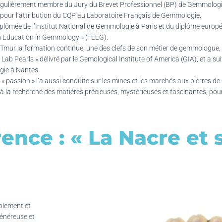
régulièrement membre du Jury du Brevet Professionnel (BP) de Gemmologie 
 pour l’attribution du CQP au Laboratoire Français de Gemmologie.
diplômée de l’Institut National de Gemmologie à Paris et du diplôme europée
 Education in Gemmology » (FEEG).
Tmur la formation continue, une des clefs de son métier de gemmologue, e
 Lab Pearls » délivré par le Gemological Institute of America (GIA), et a s
ie à Nantes.
 « passion » l’a aussi conduite sur les mines et les marchés aux pierres 
à la recherche des matières précieuses, mystérieuses et fascinantes, po
nce : « La Nacre et 
blement et
énéreuse et