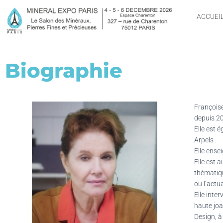
ACCUEI
Biographie
Françoise
depuis 2
Elle est 
Arpels .
Elle ense
Elle est 
thématiqu
ou l‘actu
Elle inte
haute joa
Design, à