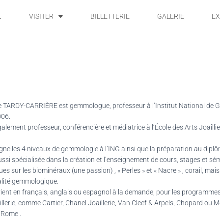
L
VISITER
BILLETTERIE
GALERIE
EX
 TARDY-CARRIÈRE est gemmologue, professeur à l’Institut National de G
006.
également professeur, conférencière et médiatrice à l’École des Arts Joailli
igne les 4 niveaux de gemmologie à l’ING ainsi que la préparation au di
aussi spécialisée dans la création et l’enseignement de cours, stages et sé
es sur les biominéraux (une passion) , « Perles » et « Nacre » , corail, mai
alité gemmologique.
rvient en français, anglais ou espagnol à la demande, pour les programme
illerie, comme Cartier, Chanel Joaillerie, Van Cleef & Arpels, Chopard ou M
 Rome .